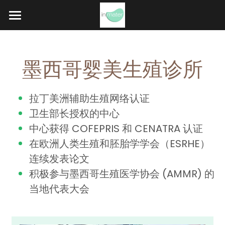
首页
我们
墨西哥婴美生殖诊所
试管
拉丁美洲辅助生殖网络认证
捐卵
卫生部长授权的中心
中心获得 COFEPRIS 和 CENATRA 认证
代孕
在欧洲人类生殖和胚胎学学会（ESRHE）
艾滋病跨性别
连续发表论文
积极参与墨西哥生殖医学协会 (AMMR) 的
冻卵
当地代表大会
问题/案例
旅行