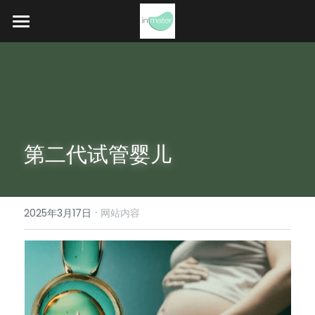
首页
我们
试管
捐卵
第二代试管婴儿
代孕
·
艾滋病跨性别
2025年3月17日
网站内容
冻卵
问题/案例
旅行